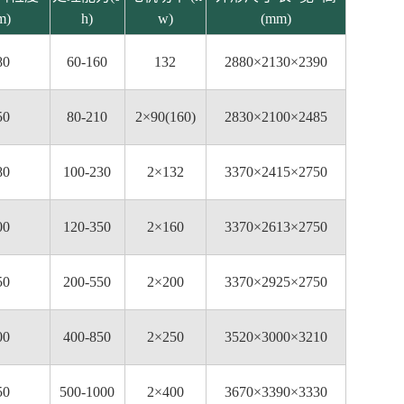
m)
h)
w)
(mm)
80
60-160
132
2880×2130×2390
50
80-210
2×90(160)
2830×2100×2485
80
100-230
2×132
3370×2415×2750
00
120-350
2×160
3370×2613×2750
50
200-550
2×200
3370×2925×2750
00
400-850
2×250
3520×3000×3210
50
500-1000
2×400
3670×3390×3330