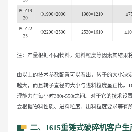
PCZ19
Φ1900×2000
1980×1210
≤7
20
PCZ22
Φ2200×2500
2530×1610
≤10
25
注：产量根据不同物料，进料粒度等因素其结果
由以上的技术参数配置可以看出，转子的大小决
越大，而且转子直径的大小与进料粒度呈正比。1615
理能力在每小时380t-550t之间。对于它的技
会根据物料性质、进料粒度、出料粒度要求等有
二、1615重锤式破碎机客户