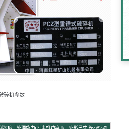
式破碎机参数
料粒度
处理能力(t/
电机功率 (k
外形尺寸 长×宽×高