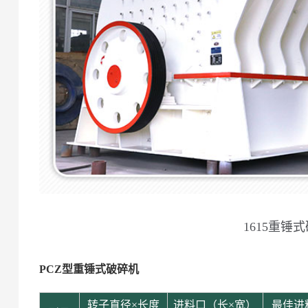
1615重锤
PCZ型重锤式破碎机
转子直径×长度
进料口（长×宽）
最佳进