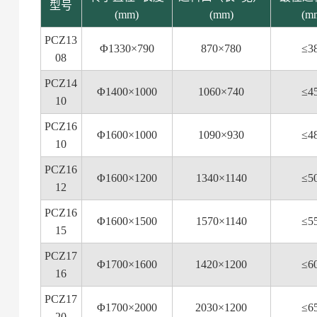
型号
(mm)
(mm)
(m
PCZ13
Φ1330×790
870×780
≤3
08
PCZ14
Φ1400×1000
1060×740
≤4
10
PCZ16
Φ1600×1000
1090×930
≤4
10
PCZ16
Φ1600×1200
1340×1140
≤5
12
PCZ16
Φ1600×1500
1570×1140
≤5
15
PCZ17
Φ1700×1600
1420×1200
≤6
16
PCZ17
Φ1700×2000
2030×1200
≤6
20