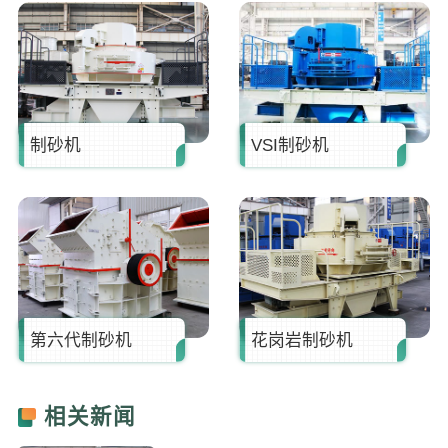
胡**
181****6660
13分钟前
张**
173****8712
16分钟前
制砂机
VSI制砂机
第六代制砂机
花岗岩制砂机
相关新闻