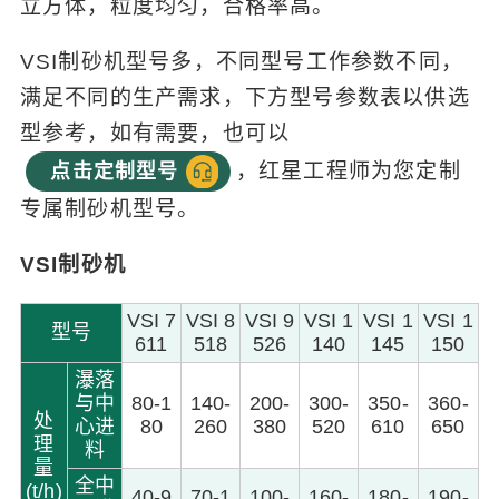
立方体，粒度均匀，合格率高。
VSI制砂机型号多，不同型号工作参数不同，
满足不同的生产需求，下方型号参数表以供选
型参考，如有需要，也可以
，红星工程师为您定制
点击定制型号
专属制砂机型号。
VSI制砂机
VSI 7
VSI 8
VSI 9
VSI 1
VSI 1
VSI 1
型号
611
518
526
140
145
150
瀑落
与中
80-1
140-
200-
300-
350-
360-
处
心进
80
260
380
520
610
650
理
料
量
全中
(t/h)
40-9
70-1
100-
160-
180-
190-