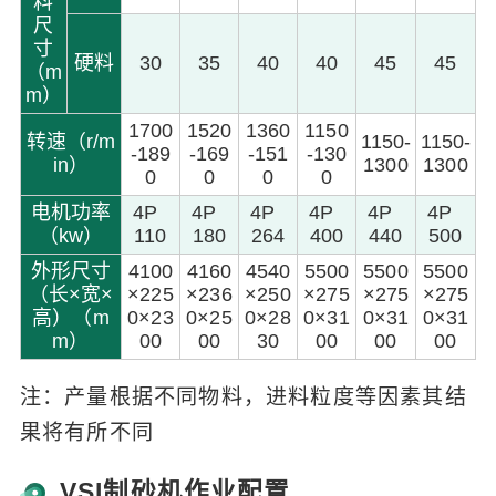
料
尺
寸
硬料
30
35
40
40
45
45
（m
m）
1700
1520
1360
1150
转速（r/m
1150-
1150-
-189
-169
-151
-130
in）
1300
1300
0
0
0
0
电机功率
4P
4P
4P
4P
4P
4P
（kw）
110
180
264
400
440
500
外形尺寸
4100
4160
4540
5500
5500
5500
（长×宽×
×225
×236
×250
×275
×275
×275
高）（m
0×23
0×25
0×28
0×31
0×31
0×31
m）
00
00
30
00
00
00
注：产量根据不同物料，进料粒度等因素其结
果将有所不同
VSI制砂机作业配置