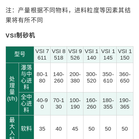
注：产量根据不同物料，进料粒度等因素其结
果将有所不同
VSI制砂机
VSI 7
VSI 8
VSI 9
VSI 1
VSI 1
VSI 1
型号
611
518
526
140
145
150
瀑落
与中
80-1
140-
200-
300-
350-
360-
处
心进
80
260
380
520
610
650
理
料
量
全中
(t/h)
40-9
70-1
100-
160-
180-
190-
心进
0
30
190
260
355
365
料
最
大
软料
35
40
45
50
50
50
入