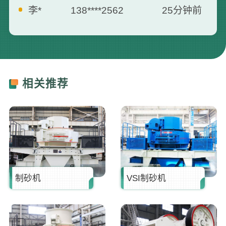
刘**
159****3687
35分钟前
曾**
135****3795
5分钟前
何**
139****2557
7分钟前
相关推荐
胡**
181****6660
13分钟前
张**
173****8712
16分钟前
制砂机
VSI制砂机