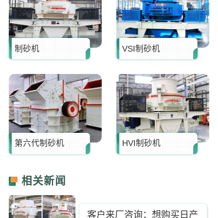
张**
173****8712
16分钟前
制砂机
VSI制砂机
第六代制砂机
HVI制砂机
相关新闻
客户来厂咨询：想购买日产