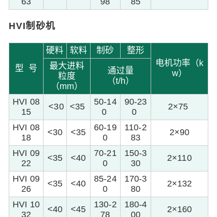
63
98
85
HVI制砂机
硬料
软料
制砂
整形
电机功率（k
最大进料
型 号
通过量
w）
粒度
（t/h）
（mm）
HVI 08
50-14
90-23
<30
<35
2×75
15
0
0
HVI 08
60-19
110-2
<30
<35
2×90
18
0
83
HVI 09
70-21
150-3
<35
<40
2×110
22
0
30
HVI 09
85-24
170-3
<35
<40
2×132
26
0
80
HVI 10
130-2
180-4
<40
<45
2×160
32
78
00