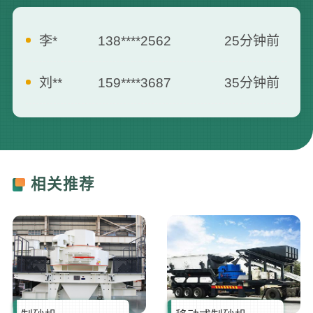
李*
138****2562
25分钟前
刘**
159****3687
35分钟前
曾**
135****3795
5分钟前
何**
139****2557
7分钟前
胡**
181****6660
13分钟前
相关推荐
张**
173****8712
16分钟前
罗**
187****0007
21分钟前