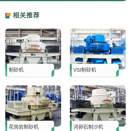
胡**
181****6660
13分钟前
相关推荐
张**
173****8712
16分钟前
罗**
187****0007
21分钟前
李*
138****2562
25分钟前
制砂机
VSI制砂机
花岗岩制砂机
河卵石制沙机