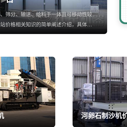
碎、筛分、输送、给料于一体且可移动性较
碎站价格相关知识的简单阐述介绍，具体详
机
河卵石制沙机