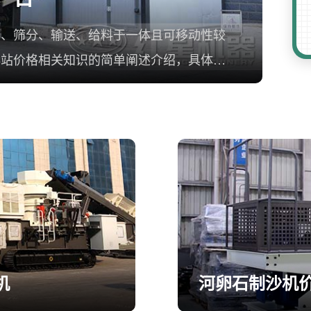
碎、筛分、输送、给料于一体且可移动性较
碎站价格相关知识的简单阐述介绍，具体详
机
河卵石制沙机