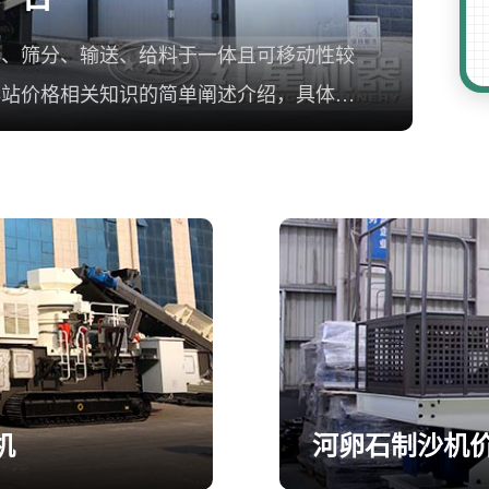
碎、筛分、输送、给料于一体且可移动性较
碎站价格相关知识的简单阐述介绍，具体详
机
河卵石制沙机